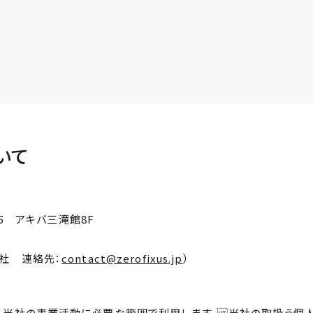
いて
-5 アキバ三滝館8F
社 連絡先：
contact@zerofixus.jp
）
、当社の事業活動に必要な範囲で利用します。 当社の取扱う個